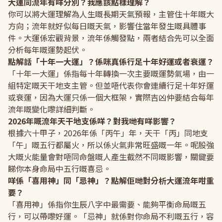
大運同流年有咩分別？我應該點樣理解？
你可以將大運理解為人生嘅長期天氣預報，主管住十年嘅大
方向；流年就好似每日嘅天氣，影響住當年發生嘅具體事
件。大運係宏觀背景，流年係觸發點，兩者結合先可以全面
分析每年嘅運勢起伏。
點解話「十年一大運」？係咪真係行足十年好運或者衰運？
「十年一大運」係指每十年轉換一次主要嘅運勢氣場，由一
組特定嘅天干地支主管。但並唔代表你會連續行足十年好運
或衰運，因為大運只係一個大框架，實際吉凶仲要結合每年
流年嘅變化嚟詳細判斷。
2026年嘅流年天干地支係咩？對我哋有咩影響？
根據六十甲子，2026年係「丙午」年，天干「丙」同地支
「午」嘅五行都屬火，所以係火氣非常旺盛嘅一年。呢股強
大嘅火能量會對唔同命盤嘅人產生截然不同嘅影響，關鍵要
睇你本身命局中五行嘅喜忌。
咩係「喜用神」同「忌神」？點解佢哋對分析大運流年咁重
要？
「喜用神」係指你生辰八字中最需要、能夠平衡命局嘅五
行，可以帶嚟好運。「忌神」就係對你命局不利嘅五行，容