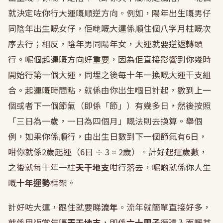
就決定咗你行大運嘅順逆方向。例如，陽年出生嘅男仔
同陰年出生嘅女仔，佢哋嘅大運係順住個八字月柱嘅次
序去行；相反，陰年男同陽年女，大運就要逆返轉頭
行。呢個起運嘅方向好重要，因為佢直接影響到你幾時
開始行第一個大運，同埋之後每十年一換嘅大運干支組
合。起運嘅時間點，就係由你出生嗰日計起，數到上一
個或者下一個節氣（即係「節」）有幾多日，然後按照
「三日為一歲，一日為四個月」嘅法則去換算。舉個
例，如果你係順行，由出生日數到下一個節氣有6日，
咁你就係2歲起運（6日 ÷ 3 = 2歲）。計好起運歲數，
之後就每十年一柱
天干地支
咁行落去，呢啲就係你人生
嘅
十年運勢
框架。
計好咗大運，跟住就要睇
流年
。流年就簡單直接好多，
就係用返當年嘅
天干地支
，即係
六十甲子
循環入面嘅其