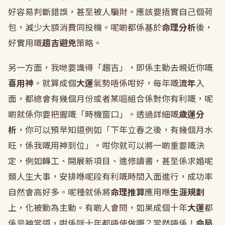
好容易判斷錯誤，甚至被人騙財。應該要捂實自己個荷
包，減少大額消費同投機。呢啲都係基於
命理分析
後，
好實用嘅
趨吉避兇
策略。
另一方面，我哋要識得「趨吉」，即係主動去親近你嘅
喜用神
。就算成個
大運
氣勢唔係咁好，每年嘅
流年
入
面，都總會有幾個月份或者某啒組合係對你有利嘅，呢
啲就係你要把握嘅「時機窗口」。透過詳細嘅
歲運分
析
，你可以預早知道例如「下年立春之後，有幾個月水
旺，係我嘅用神到位」。咁你就可以將一啲重要嘅決
定，例如轉工、開展新項目、進修讀書，甚至係求婚呢
類人生大事，安排喺呢段有利嘅時間入面進行，成功率
自然會高好多。呢種就係將
命理推算
應用喺
生涯規劃
上，化被動為主動。有啲人會問，如果成個十年
大運
都
係忌神當道，咁係咪十年都唔使做嘢？當然唔係！
命局