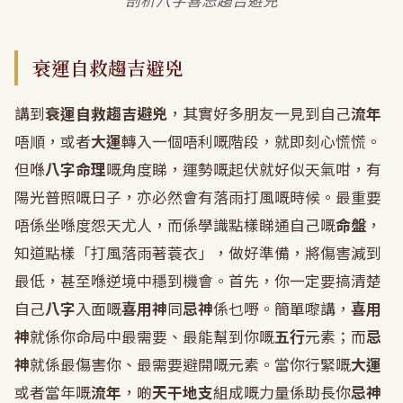
剖析八字喜忌趨吉避兇
衰運自救趨吉避兇
講到
衰運自救趨吉避兇
，其實好多朋友一見到自己
流年
唔順，或者
大運
轉入一個唔利嘅階段，就即刻心慌慌。
但喺
八字命理
嘅角度睇，運勢嘅起伏就好似天氣咁，有
陽光普照嘅日子，亦必然會有落雨打風嘅時候。最重要
唔係坐喺度怨天尤人，而係學識點樣睇通自己嘅
命盤
，
知道點樣「打風落雨著蓑衣」，做好準備，將傷害減到
最低，甚至喺逆境中穩到機會。首先，你一定要搞清楚
自己
八字
入面嘅
喜用神
同
忌神
係乜嘢。簡單嚟講，
喜用
神
就係你命局中最需要、最能幫到你嘅
五行
元素；而
忌
神
就係最傷害你、最需要避開嘅元素。當你行緊嘅
大運
或者當年嘅
流年
，啲
天干地支
組成嘅力量係助長你
忌神