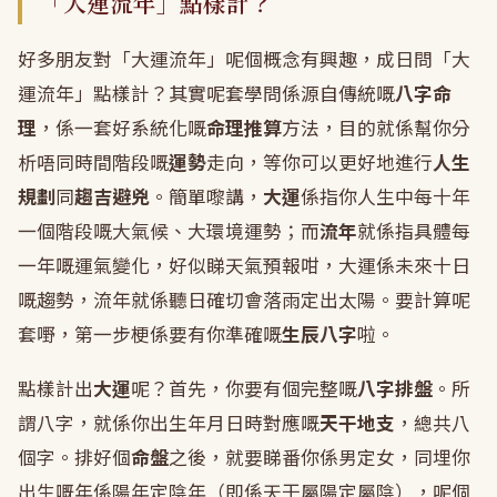
「大運流年」點樣計？
好多朋友對「大運流年」呢個概念有興趣，成日問「大
運流年」點樣計？其實呢套學問係源自傳統嘅
八字命
理
，係一套好系統化嘅
命理推算
方法，目的就係幫你分
析唔同時間階段嘅
運勢
走向，等你可以更好地進行
人生
規劃
同
趨吉避兇
。簡單嚟講，
大運
係指你人生中每十年
一個階段嘅大氣候、大環境運勢；而
流年
就係指具體每
一年嘅運氣變化，好似睇天氣預報咁，大運係未來十日
嘅趨勢，流年就係聽日確切會落雨定出太陽。要計算呢
套嘢，第一步梗係要有你準確嘅
生辰八字
啦。
點樣計出
大運
呢？首先，你要有個完整嘅
八字排盤
。所
謂八字，就係你出生年月日時對應嘅
天干地支
，總共八
個字。排好個
命盤
之後，就要睇番你係男定女，同埋你
出生嘅年係陽年定陰年（即係天干屬陽定屬陰），呢個