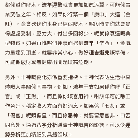
都係幫你嘅木，
流年運勢
就會更加如虎添翼，可能係事
業突破之年。相反，如果你行緊一個「庚申」大運（金
旺），金會砍伐你本身已經弱嘅木，呢段時間你就會覺
得處處受制，壓力大，付出多回報少，呢就係衰運嘅典
型特徵。如果再喺呢個運裏面遇到
流年
「辛酉」，金嘅
力量達到頂峯，就要非常小心，做好
趨吉避兇
嘅準備，
可能係破財或者健康出問題嘅高危期。
另外，
十神
嘅變化亦係重要指標。
十神
代表咗生活中具
體嘅人事關係同事物。例如，
流年
干支如果係你嘅「正
官」或「正財」，而且係你嘅
喜用神
，咁該年可能喺工
作晉升、穩定收入方面有好消息。如果係「七殺」或
「傷官」呢類偏星，而且係
忌神
，就要留意官非、口舌
同意外。通過
八字分析
睇清
十神
嘅吉凶影響，可以令
運
勢分析
更加精細到具體領域。