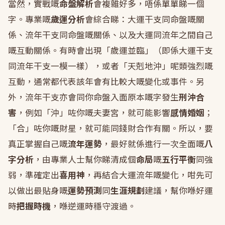
當然，實戰嘅
命盤解析
會複雜好多，唔係單單睇一個
字。專業嘅
歲運分析
會綜合睇：大運干支同命盤嘅關
係、流年干支同命盤嘅關係、以及大運同流年之間自己
嘅互動關係。有時會出現「歲運並臨」（即係大運干支
同流年干支一模一樣），或者「天剋地沖」呢類強烈嘅
互動，通常都代表該年會有比較大嘅變化或事件。另
外，流年干支亦會同你命盤入面原本嘅字發生
刑沖合
害
，例如「沖」咗你嘅夫妻宮，就可能影響
感情婚姻
；
「合」咗你嘅財星，就可能同錢財合作有關。所以，要
真正掌握自己嘅
流年運勢
，最好就係進行一次全面嘅
八
字分析
，由專業人士幫你睇清成個
命局
嘅
五行平衡
同強
弱，準確定出
喜用神
，再結合大運流年嘅變化，咁先可
以做出最貼身嘅
運勢預測
同
生涯規劃
建議，幫你喺好運
時
把握時機
，喺逆運時穩守渡過。