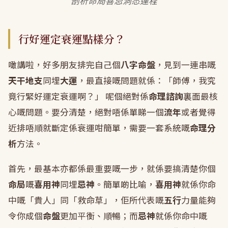
剖析命局喜忌洞悉運程
行好運定衰運點樣分？
噉講啦，好多朋友排完自己個
八字命盤
，見到一連串嘅
天干地支
同埋
大運
，最直接嘅問題就係：「師傅，我究
竟行緊好運定衰運啊？」 呢個絕對係
命理諮詢
裏面最核
心嘅問題。要分清楚，絕對唔係單睇一個
流年
或者覺得
近排唔順就斷定係衰運咁簡單，需要一套系統嘅
命理分
析
方法。
首先，最基本亦都係最重要嘅一步，就係要搞清楚你個
命局
嘅
喜用神
同埋
忌神
。簡單啲比喻，
喜用神
就係你命
中嘅「貴人」同「救命草」，佢所代表嘅
五行
力量能夠
令你成個
命盤
更加平衡、順暢；而
忌神
就係你命中嘅