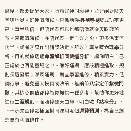
最後，都要提醒大家，所謂好運同衰運，並非絕對嘅天
堂與地獄。好運嘅時候，只係話你
把握時機
嘅成功率更
高，事半功倍，但唔代表可以乜都唔做就從天跌錢落
嚟。衰運嘅時候，亦唔代表一定血光之災，更多係事倍
功半，或者容易作出錯誤決定。所以，專業嘅
命理學
分
析，目的就係透過
命盤解析
同
歲運分析
，讓你明白自己
正處於乜嘢能量場之中。喺好運期，應該積極進取，規
劃長遠發展；喺衰運期，則宜學習進修、積累實力、低
調行事，避免重大投資或決策。無論係
八字
定係
紫微鬥
數
，其核心價值都係為你提供一種參考，幫助你更好地
進行
生涯規劃
，而唔係聽天由命。明白咗「點樣分」，
下一步先至係點樣面對同運用呢個
運勢預測
，為自己創
造更有利嘅條件。