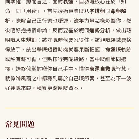
同準確。總而言之，面對
衰運
，自救嘅核心在於「知
命」同「用術」。首先透過專業嘅
八字排盤
同
命盤解
析
，瞭解自己正行緊乜嘢運，
流年
力量點樣影響你。然
後唔好抱持宿命論，反而要基於呢個
運勢分析
，做出聰
明嘅
人生規劃
：該守嘅時候要忍得住，該避嘅領域要捨
得放手，該出擊嘅短暫時機就要果斷把握。
命運
嘅軌跡
或許有跡可循，但點樣行完呢段路，當中嘅細節同選
擇，始終係掌握喺你自己手中。懂得
衰運自救
嘅智慧，
就係喺風雨之中都穩到屬於自己嘅節奏，甚至為下一波
好運嘅來臨，積累更深厚嘅資本。
常見問題