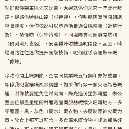
就好似你架車嘅先天配置，
大運
就係你未來十年要行嘅
路。條路係崎嶇山路（忌神運），你唔能夠妄想開到跑
車嘅速度，但你依然可以透過換更適合嘅輪胎（調整行
為）、揸慢啲（保守策略）、同埋睇實地圖避開坑洞
（預測流月吉凶），安全穩陣咁駛過呢段路。甚至，崎
嶇嘅路往往逼你提升駕駛技術，呢個就係衰運帶來嘅
「修煉」。
除咗時間上嘅調節，空間同物業嘅五行調和亦好重要，
即係我哋常講嘅風水調整。如果你行緊一個火旺為忌嘅
運，咁你就要避免住喺向南、陽光過份猛烈嘅屋，辦公
室座位都盡量避開對著電腦伺服器呢類火旺嘅地方。多
穿著藍、黑、灰色（屬水）嘅衣物，去壓制忌神火嘅力
量。飲食上都可以配合，多食屬水嘅食物。呢啲都係好