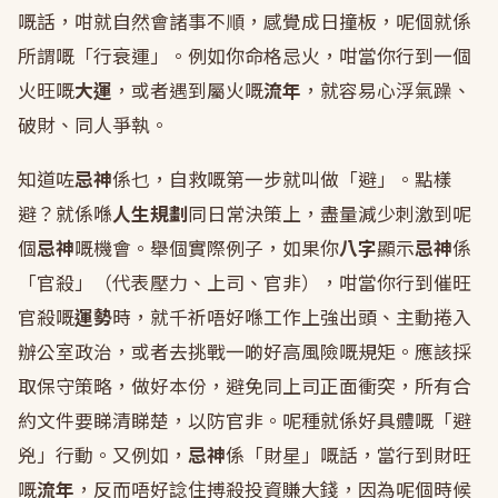
嘅話，咁就自然會諸事不順，感覺成日撞板，呢個就係
所謂嘅「行衰運」。例如你命格忌火，咁當你行到一個
火旺嘅
大運
，或者遇到屬火嘅
流年
，就容易心浮氣躁、
破財、同人爭執。
知道咗
忌神
係乜，自救嘅第一步就叫做「避」。點樣
避？就係喺
人生規劃
同日常決策上，盡量減少刺激到呢
個
忌神
嘅機會。舉個實際例子，如果你
八字
顯示
忌神
係
「官殺」（代表壓力、上司、官非），咁當你行到催旺
官殺嘅
運勢
時，就千祈唔好喺工作上強出頭、主動捲入
辦公室政治，或者去挑戰一啲好高風險嘅規矩。應該採
取保守策略，做好本份，避免同上司正面衝突，所有合
約文件要睇清睇楚，以防官非。呢種就係好具體嘅「避
兇」行動。又例如，
忌神
係「財星」嘅話，當行到財旺
嘅
流年
，反而唔好諗住搏殺投資賺大錢，因為呢個時候