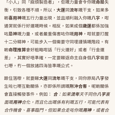
「小人」同「麻煩製造者」，佢嘅力量會令你嘅
命局
失
衡，引致各種不順。所以，
大運
同
流年
嘅干支，如果多
啲
喜用神
嘅五行力量出現，並且順利融入你嘅
八字
，咁
通常就係行好運嘅時候。相反，如果成個
歲運
都係加強
咗
忌神
嘅力量，或者嚴重傷害咗你嘅
用神
，咁就要打醒
十二分精神，可能步入一個需要守同埋謹慎嘅階段。有
啲
命理推算
會好粗略咁話「行火運好」或者「行金運
差」，其實好唔準確，一定要睇返命主自身個
八字
需要
乜嘢，冇一個放諸四海皆準嘅公式。
跟住落嚟，就要睇
大運
同
流年
嘅干支，同你原局
八字
發
生咗乜嘢互動關係，亦即係所謂嘅
刑沖合害
。呢啲關係
會直接觸發事件。例如：
合
：如果
流年
天干同你
八字
裏
面嘅
用神
合化，而且化出嘅係有利嘅五行，可能代表有
合作機會、喜事臨門。但如果合走咗你嘅
用神
，或者合