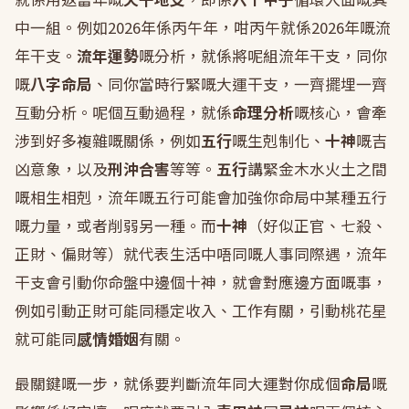
中一組。例如2026年係丙午年，咁丙午就係2026年嘅流
年干支。
流年運勢
嘅分析，就係將呢組流年干支，同你
嘅
八字命局
、同你當時行緊嘅大運干支，一齊擺埋一齊
互動分析。呢個互動過程，就係
命理分析
嘅核心，會牽
涉到好多複雜嘅關係，例如
五行
嘅生剋制化、
十神
嘅吉
凶意象，以及
刑沖合害
等等。
五行
講緊金木水火土之間
嘅相生相剋，流年嘅五行可能會加強你命局中某種五行
嘅力量，或者削弱另一種。而
十神
（好似正官、七殺、
正財、偏財等）就代表生活中唔同嘅人事同際遇，流年
干支會引動你命盤中邊個十神，就會對應邊方面嘅事，
例如引動正財可能同穩定收入、工作有關，引動桃花星
就可能同
感情婚姻
有關。
最關鍵嘅一步，就係要判斷流年同大運對你成個
命局
嘅