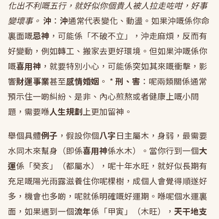
化出不利嘅五行，就好似你個貴人被人拉走咗咁，好事
變壞事。
沖
：
沖
通常代表變化、動盪。如果沖嘅係你命
裏面嘅
忌神
，可能係「不破不立」，沖走麻煩，反而有
好變動，例如轉工、搬家去更好環境。但如果沖嘅係你
嘅
喜用神
，就要特別小心，可能係突如其來嘅衝擊，影
響
財運事業
甚至
感情婚姻
。 *
刑、害
：呢兩類關係通常
預示住一啲糾紛、是非、內心煎熬或者健康上嘅小問
題，需要喺
人生規劃
上更加留神。
舉個具體
例子
，假設你個
八字
日主屬木，身弱，最需要
水同木來幫身（即係
喜用神
係水木）。當你行到一個
大
運
係「癸亥」（都屬水），呢十年水旺，就好似長期有
充足嘅陽光雨露滋養住你呢棵樹，成個人會覺得順遂好
多，機會也多啲，呢就係明確嘅好運期。喺呢個水運裏
面，如果遇到一個
流年
係「甲寅」（木旺），
天干地支