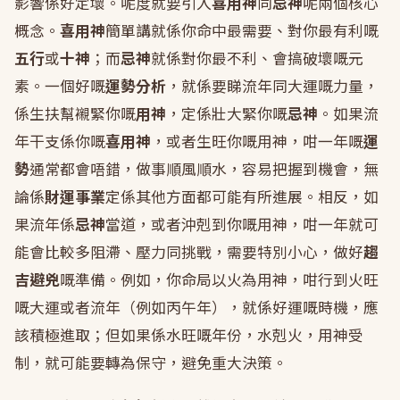
影響係好定壞。呢度就要引入
喜用神
同
忌神
呢兩個核心
概念。
喜用神
簡單講就係你命中最需要、對你最有利嘅
五行
或
十神
；而
忌神
就係對你最不利、會搞破壞嘅元
素。一個好嘅
運勢分析
，就係要睇流年同大運嘅力量，
係生扶幫襯緊你嘅
用神
，定係壯大緊你嘅
忌神
。如果流
年干支係你嘅
喜用神
，或者生旺你嘅用神，咁一年嘅
運
勢
通常都會唔錯，做事順風順水，容易把握到機會，無
論係
財運事業
定係其他方面都可能有所進展。相反，如
果流年係
忌神
當道，或者沖剋到你嘅用神，咁一年就可
能會比較多阻滯、壓力同挑戰，需要特別小心，做好
趨
吉避兇
嘅準備。例如，你命局以火為用神，咁行到火旺
嘅大運或者流年（例如丙午年），就係好運嘅時機，應
該積極進取；但如果係水旺嘅年份，水剋火，用神受
制，就可能要轉為保守，避免重大決策。