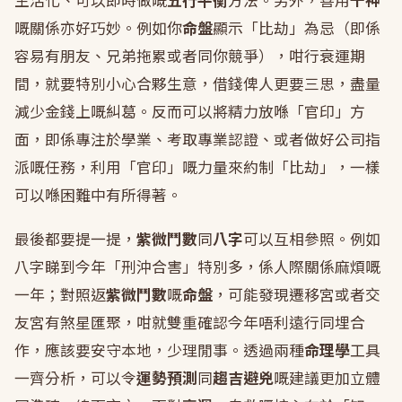
生活化、可以即時做嘅
五行平衡
方法。另外，善用
十神
嘅關係亦好巧妙。例如你
命盤
顯示「比劫」為忌（即係
容易有朋友、兄弟拖累或者同你競爭），咁行衰運期
間，就要特別小心合夥生意，借錢俾人更要三思，盡量
減少金錢上嘅糾葛。反而可以將精力放喺「官印」方
面，即係專注於學業、考取專業認證、或者做好公司指
派嘅任務，利用「官印」嘅力量來約制「比劫」，一樣
可以喺困難中有所得著。
最後都要提一提，
紫微鬥數
同
八字
可以互相參照。例如
八字睇到今年「刑沖合害」特別多，係人際關係麻煩嘅
一年；對照返
紫微鬥數
嘅
命盤
，可能發現遷移宮或者交
友宮有煞星匯聚，咁就雙重確認今年唔利遠行同埋合
作，應該要安守本地，少理閒事。透過兩種
命理學
工具
一齊分析，可以令
運勢預測
同
趨吉避兇
嘅建議更加立體