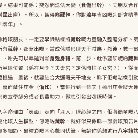
嚟。結果可能係：突然間諗法大變（
食傷
出幹）、同朋友合
財星
出庫）。所以，識得睇
藏幹
，你對
流年
吉凶嘅判斷會精
「壞年」。
命格嘅朋友，一定要學識點樣將
藏幹
嘅力量融入整體分析。
所有
藏幹
，都寫出嚟，當成係隱形嘅天干咁睇。然後，數一
），咁先可以準確判斷
身強身弱
。第二步，就係要睇呢啲
藏
所坐嘅位置（係在月令？夫妻宮？定係時柱子女宮？），從
藏機遇。最後，就要結合
大運
嘅天干地支，睇下佢哋點樣引
」裏面藏住庚金（
偏印
），當你行到一個天干透出庚金嘅大
宗教玄學緣分或者長輩助力，徹底引發出嚟嘅時候。
八字命理由「表面」走向「深入」嘅必經之門。佢將簡單嘅
變化嘅人生模型。忽略咗
藏幹
，就好似只係睇一部戲嘅預告
最多細節、最精彩嘅內心戲同伏筆。無論你係想進行
八字諮