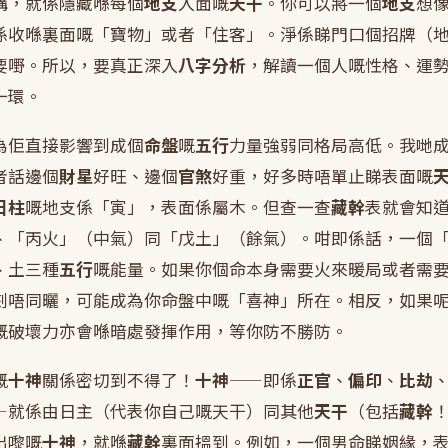
講，就係隱藏喺每個
地支
入面嘅
天干
。你可以將一個
地支
想
係收喺裏面嘅「寶物」或者「住客」。淨係睇門口個招牌（
要嘢。所以，要真正深入
八字分析
，解讀一個人嘅性格、運
一環。
為佢直接影響到成個
命盤
嘅
五行
力量強弱同格局高低。我哋
者話邊個
財星
好旺、邊個
官煞
好重，好多時唔單止睇表面嘅
日柱
嘅地支係「寅」，表面係屬木。但查一查
藏幹
表就會知
、「丙火」（中氣）同「戊土」（餘氣）。咁即係話，一個
、土三種
五行
嘅能量。如果你個命本身需要火來暖局或者需
刻唔同曬，可能成為你命盤中嘅「喜神」所在。相反，如果
嘅破壞力亦會喺暗處發揮作用，等你防不勝防。
嘅
十神
關係密切到不得了！
十神
——即係
正官
、
偏印
、
比劫
—就係由日主（代表你自己嘅天干）同其他
天干
（包括
藏幹
出嚟嘅
十神
，就喺
藏幹
裏面搵到。例如，一個男命睇姻緣，