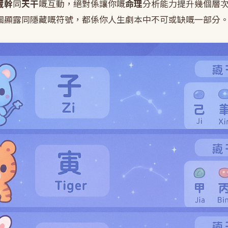
藏幹
同
天干
嘅互動，絕對係讓你嘅
命理
分析能力提升幾個層
個顯露同隱藏嘅符號，都係你人生劇本中不可或缺嘅一部分