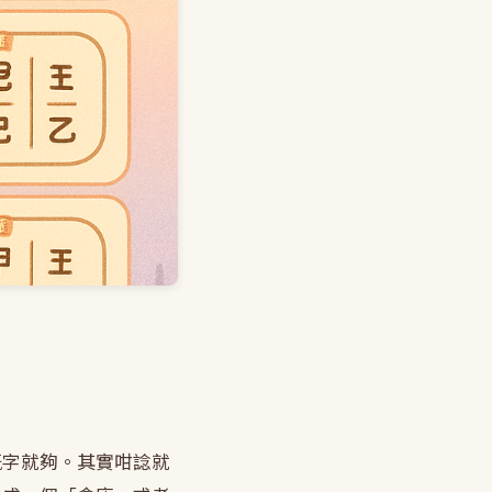
嘅字就夠。其實咁諗就