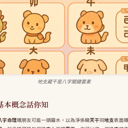
地支藏干是八字關鍵要素
基本概念話你知
八字命理
嘅朋友可能一頭霧水，以為淨係睇
天干
同
地支
表面