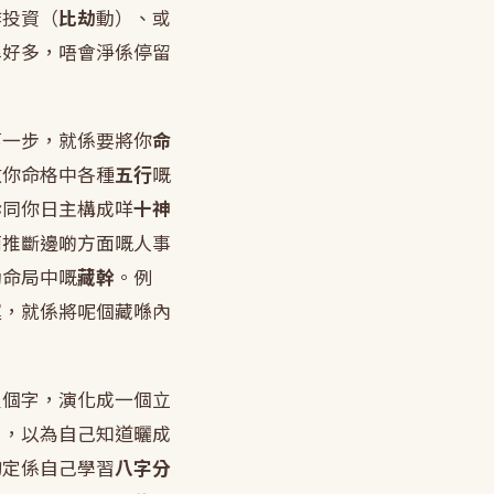
作投資（
比劫
動）、或
準好多，唔會淨係停留
第一步，就係要將你
命
數你命格中各種
五行
嘅
幹
同你日主構成咩
十神
而推斷邊啲方面嘅人事
動命局中嘅
藏幹
。例
運，就係將呢個藏喺內
八個字，演化成一個立
片，以為自己知道曬成
詢
定係自己學習
八字分