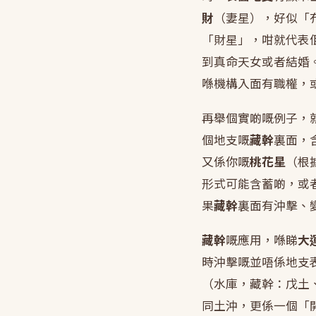
財
（妻星），好似「
「財星」，咁就代表
到真命天女或者結婚
喺機構入面有職權，
再舉個實啲嘅例子，
個地支嘅
藏幹
裏面，
又係你嘅
桃花星
（根
形式可能含蓄啲，或
果
藏幹
裏面有沖擊、
藏幹
嘅應用，喺睇
大
時沖擊嘅並唔係地支
（水庫，藏幹：戊土
同土沖，更係一個「