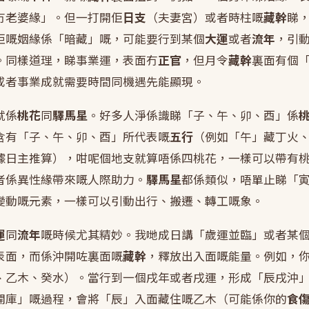
冇老婆緣」。但一打開佢
日支
（夫妻宮）或者時柱嘅
藏幹
睇
佢嘅姻緣係「暗藏」嘅，可能要行到某個
大運
或者
流年
，引
。同樣道理，睇事業運，表面冇
正官
，但月令
藏幹
裏面有個
或者事業成就需要時間同機遇先能顯現。
就係
桃花
同
驛馬星
。好多人淨係識睇「子、午、卯、酉」係
含有「子、午、卯、酉」所代表嘅
五行
（例如「午」藏丁火
據日主推算），咁呢個地支就算唔係四桃花，一樣可以帶有
者係異性緣帶來嘅人際助力。
驛馬星
都係類似，唔單止睇「
變動嘅元素，一樣可以引動出行、搬遷、轉工嘅象。
運
同
流年
嘅時候尤其精妙。我哋成日講「歲運並臨」或者某
表面，而係沖開咗裏面嘅
藏幹
，釋放出入面嘅能量。例如，
、乙木、癸水）。當行到一個戌年或者戌運，形成「辰戌沖
開庫」嘅過程，會將「辰」入面藏住嘅乙木（可能係你的
食