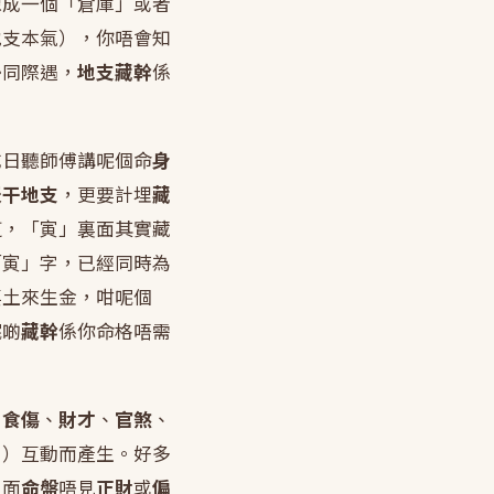
像成一個「倉庫」或者
地支本氣），你唔會知
勢同際遇，
地支藏幹
係
成日聽師傅講呢個命
身
天干地支
，更要計埋
藏
道，「寅」裏面其實藏
「寅」字，已經同時為
要土來生金，咁呢個
呢啲
藏幹
係你命格唔需
、
食傷
、
財才
、
官煞
、
！）互動而產生。好多
表面
命盤
唔見
正財
或
偏