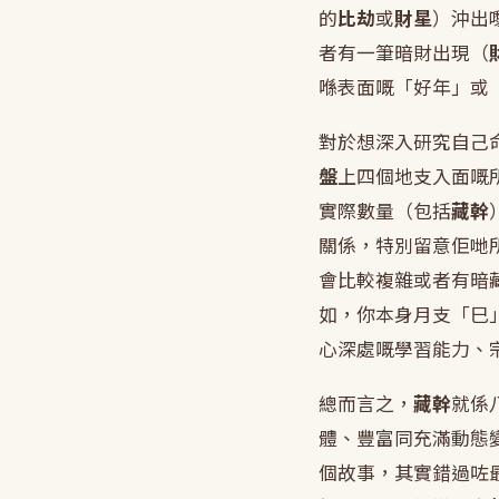
的
比劫
或
財星
）沖出
者有一筆暗財出現（
喺表面嘅「好年」或
對於想深入研究自己
盤
上四個地支入面嘅
實際數量（包括
藏幹
關係，特別留意佢哋
會比較複雜或者有暗
如，你本身月支「巳
心深處嘅學習能力、
總而言之，
藏幹
就係
體、豐富同充滿動態
個故事，其實錯過咗