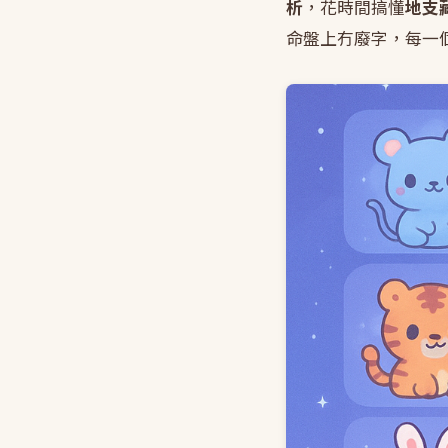
析
，花時間搞懂
地支
命盤上冇廢字，每一