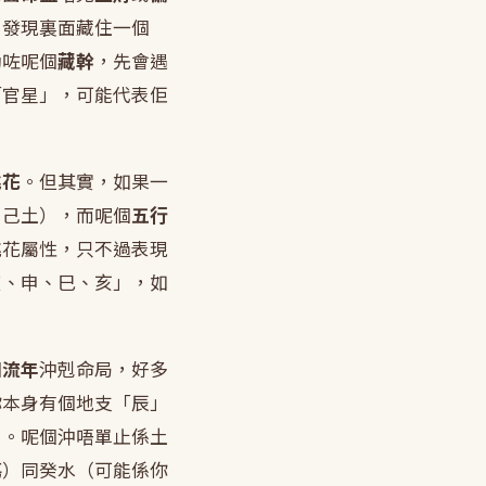
，發現裏面藏住一個
動咗呢個
藏幹
，先會遇
「官星」，可能代表佢
桃花
。但其實，如果一
、己土），而呢個
五行
桃花屬性，只不過表現
寅、申、巳、亥」，如
個
流年
沖剋命局，好多
你本身有個地支「辰」
」。呢個沖唔單止係土
傷
）同癸水（可能係你