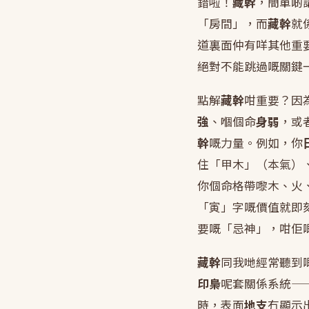
錯啦！
藏幹
，簡單啲
「房間」，而
藏幹
就
道裏面仲有咩其他重
絕對不能跳過嘅關鍵
點解
藏幹
咁重要？因
強
、嗰個命
身弱
，或
幹
嘅力量。例如，你
住「甲木」（本氣）
你個命格帶嚟木、火
「寅」字嘅價值就即
要嘅「忌神」，咁佢
藏幹
同我哋經常聽到
印梟
呢套關係系統—
時，表面
地支
冇顯示