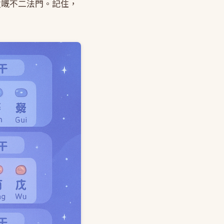
次嘅不二法門。記住，
。