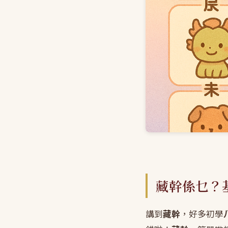
藏幹係乜？
講到
藏幹
，好多初學